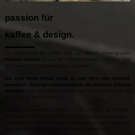
passion für
kaffee & design.
Die Leidenschaft für Kaffee geht auf unseren Firmengründer
Berthold Schultes
zurück, der seinen Arbeitstag nicht ohne eine
gute Tasse Kaffee beginnen konnte und wollte.
Aus einer Wette heraus wurde im Jahr 2010 eine mehrfach
patentierte Siebträger-Kaffeemaschine von Bernhard Schultes
entwickelt
und eine Leidenschaft für das Thema Kaffee und die
dazugehörige Technik entfacht.
Aus dieser Leidenschaft entstand auch im Jahr 2016 die "Nitro DP-
25" unsere erste Nitromaschine: Was als Kundenanfrage begann,
wurde in den Folgejahren zur Serienfertigung und vereint seither die
Liebe zum Maschinenbau mit dem Genuss von Kaffee.