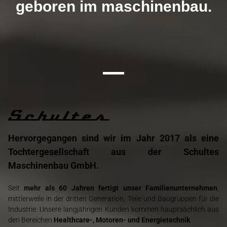
geboren im maschinenbau.
Hervorgegangen sind wir im Jahr 2017 als eine
Tochtergesellschaft aus
der Schultes
Maschinenbau GmbH.
Seit
mehr als 60 Jahren fertigt unser Familienunternehmen
,
mittlerweile in der dritten Generation, Teile und Baugruppen für die
Industrie. Unsere langjährigen Kunden kommen hauptsächlich aus
den Bereichen
Healthcare-, Motoren-
und Energietechnik
.